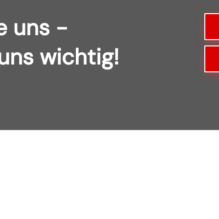
e uns -
 uns wichtig!
ontakt
Wichtige Links
Startseite
dg | gruppe
Großer Sand 14
Über uns
76698 Ubstadt-Weiher
News
br@dg-