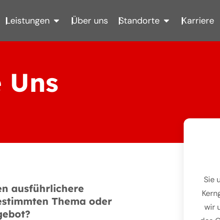
ÖFFNE LEISTUNGEN
ÖFFNE STANDO
Leistungen
Über uns
Standorte
Karriere
e Uns
Sie 
n ausführlichere
Kern
estimmten Thema oder
wir 
gebot?