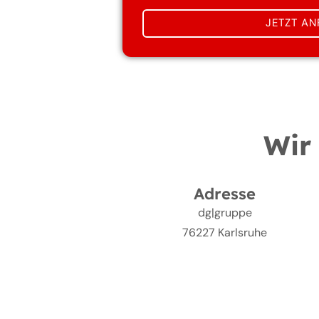
c
JETZT A
h
t
Wir 
Adresse
dg|gruppe
76227 Karlsruhe