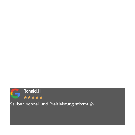
Ronald.H
★
★
★
★
★
Sauber, schnell und Preisleistung stimmt 👍
Ich 
Vom 
alle
empf