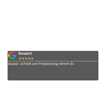
Ronald.H
★
★
★
★
★
Sauber, schnell und Preisleistung stimmt 👍
Ich 
Vom 
alle
empf