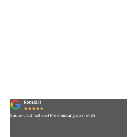
Ronald.H
★
★
★
★
★
Sauber, schnell und Preisleistung stimmt 👍
Ich 
Vom 
alle
empf