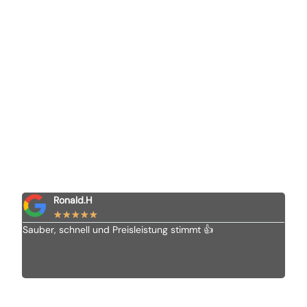
Ronald.H
★
★
★
★
★
Sauber, schnell und Preisleistung stimmt 👍
Ich 
Vom 
alle
empf