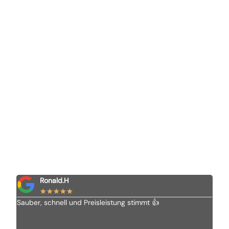
Ronald.H
★
★
★
★
★
Sauber, schnell und Preisleistung stimmt 👍
Ich 
Vom 
alle