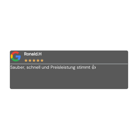
Ronald.H
★
★
★
★
★
Sauber, schnell und Preisleistung stimmt 👍
Ich 
Vom 
alle
empf