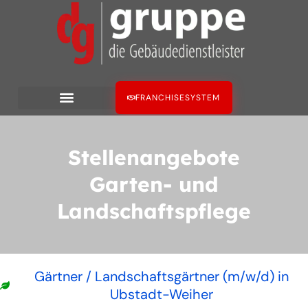
Zum
Inhalt
springen
FRANCHISESYSTEM
Stellenangebote
Garten- und
Landschaftspflege
Gärtner / Landschaftsgärtner (m/w/d) in
Ubstadt-Weiher