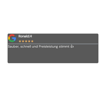
Ronald.H
★
★
★
★
★
Sauber, schnell und Preisleistung stimmt 👍
Ich 
Vom 
alle
empf