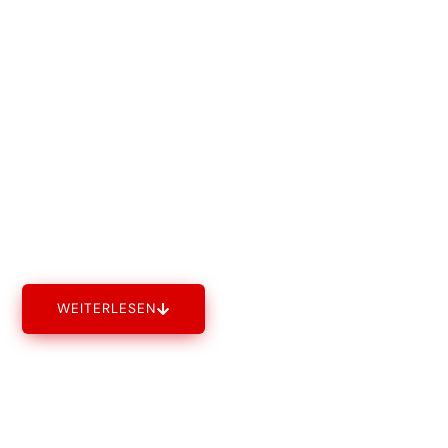
Baureinigung in
Heilbronn: So wird Ihre
Baustelle sauber & sicher
übergeben
WEITERLESEN