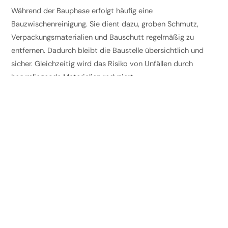
Während der Bauphase erfolgt häufig eine
Bauzwischenreinigung. Sie dient dazu, groben Schmutz,
Verpackungsmaterialien und Bauschutt regelmäßig zu
entfernen. Dadurch bleibt die Baustelle übersichtlich und
sicher. Gleichzeitig wird das Risiko von Unfällen durch
herumliegende Materialien reduziert.
Nach Abschluss der Bauarbeiten folgt die Baugrobreinigung.
Hierbei werden größere Verschmutzungen entfernt,
Schutzfolien beseitigt und grobe Rückstände von Böden
und Oberflächen entfernt. Diese Phase schafft die Grundlage
für die abschließende Feinreinigung.
Die Bauendreinigung ist der letzte Schritt vor der Übergabe.
Sie umfasst die gründliche Reinigung aller Oberflächen,
Fenster, Türen, Sanitärbereiche und Bodenbeläge. Auch
Staub in schwer zugänglichen Ecken, auf Leisten oder in